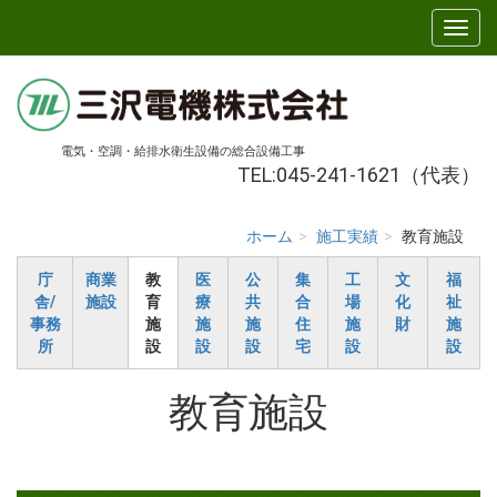
電気・空調・給排水衛生設備の総合設備工事
TEL:045-241-1621（代表）
ホーム
施工実績
教育施設
庁
商業
教
医
公
集
工
文
福
舎/
施設
育
療
共
合
場
化
祉
事務
施
施
施
住
施
財
施
所
設
設
設
宅
設
設
教育施設