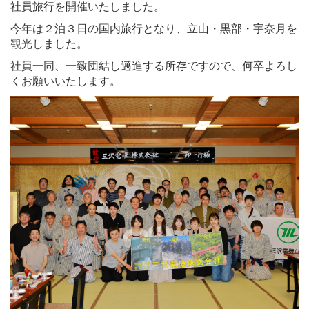
社員旅行を開催いたしました。
今年は２
泊３日の国内旅行となり、
立山・黒部・宇奈月を
観光しました。
社員一同、一致団結し邁進する所存ですので、何卒よろし
くお願いいたします。