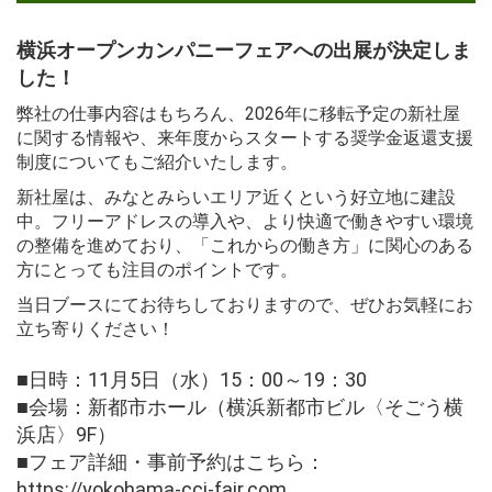
横浜オープンカンパニーフェアへの出展が決定しま
した！
弊社の仕事内容はもちろん、
2026
年に移転予定の新社屋
に関する情報や、来年度からスタートする奨学金返還支援
制度についてもご紹介いたします。
新社屋は、みなとみらいエリア近くという好立地に建設
中。フリーアドレスの導入や、より快適で働きやすい環境
の整備を進めており、「これからの働き方」に関心のある
方にとっても注目のポイントです。
当日ブースにてお待ちしておりますので、ぜひお気軽にお
立ち寄りください！
■
日時：
11
月
5
日（水）
15
：
00
～
19
：
30
■
会場：新都市ホール（横浜新都市ビル〈そごう横
浜店〉
9F
）
■
フェア詳細・事前予約はこちら：
https://yokohama-cci-fair.com